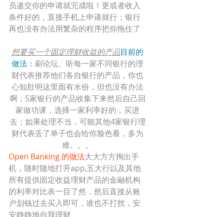
员递交你的申请就完成啦！更或者收入
条件好的，直接手机上申请就行；银行
再也没有办法用繁杂的程序把你拖住了
想要买一个固定理财收益的产品
目前的
做法：
刷论坛、听每一家不同银行的理
财代表推荐他们各自银行的产品，你也
心知肚明这里面有水份，但也没有办法
啊；5家银行的产品收集下来然后自己回
家做功课，选择一家利率好的，买进
去；如果处理不当，可能其他4家银行理
财代表丢了单子也会给你脸色看，多为
难。。。
Open Banking 的做法
大大方方掏出手
机，随时随地打开app,五大行以及其他
所有提供固定收益理财产品的金融机构
的利率对比表一目了然，然后直接从账
户划钱过去买入即可，谁也不打扰，安
安静静地自我理财