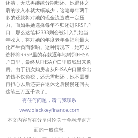
还清，无法再继续分期归还。她退休之
后的收入本就大幅减少，这笔每年两千
多的还款将对她的现金流造成一定压
力。而如果她选择每年不归还进RRSP户
口，那么这笔$2333则会被计入到她当
年收入，将对她的年度老年金福利最大
化产生负面影响。这种情况下，她可以
选择将RRSP里的存款逐年地转到FHSA
户口里，最终从FHSA户口里取钱出来购
房。由于初次购房者从FHSA户口里拿出
的钱不仅免税，还无需归还，她不需要
再担心以后还要在退休之后慢慢还回去
这笔三万五千块了。
有任何问题，请与我联系
www.blackkeyfinance.com
本文内容旨在分享讨论关于金融理财方
面的一般信息.