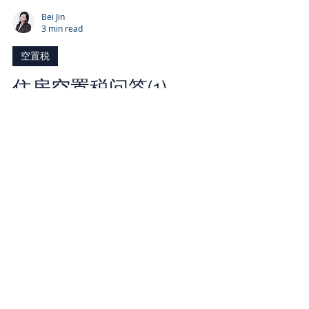
Bei Jin
3 min read
空置税
住房空置税问答(1)
在即将到来的12月中旬，多伦多政府将会面
向公众开通一个新的网上申报平台，多伦多市
的房屋业主将要借此平台来申报自己名下的房
屋在2022年全年的居住状态。空置状态是指
该套住房在2022年全年里无人居住的时间超
过6个月。被定义为空置房的住房业主将会被
按年收取该套房屋空置税，税率为...