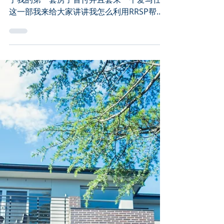
教你如何撸RRSP得羊
毛，空手套白狼第四部
上一部给大家讲了我是怎么用RRSP的钱支付
了我的第一套房子首付并且套来一个爱马仕，
这一部我来给大家讲讲我怎么利用RRSP帮助
我的同事H先生轻松无压力读研！ 疫情让我的
同事H先生开始了在家办公的生活，由于省去
了很多通勤时间，工作时间也自由了很多，他
想找点事情来充实自己的生活。...