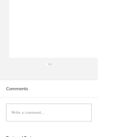
Comments
FHSA的细节规则解析，为
Deans Knight
Write a comment...
您揭秘攻略
-税务规划中的
公平性