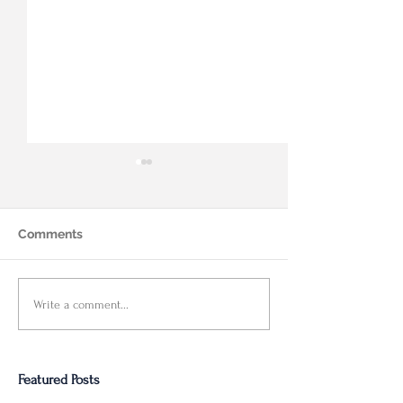
Comments
FHSA的细节规则解析，为
Deans Knight
Write a comment...
您揭秘攻略
-税务规划中的
公平性
Featured Posts