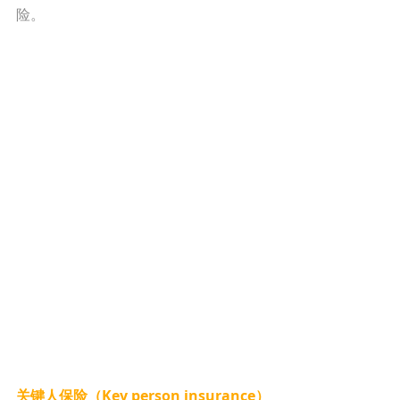
险。
关键人保险（Key person insurance）