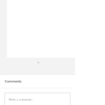
Comments
NRST 海外买家退税新政
公司留存资金投
Write a comment...